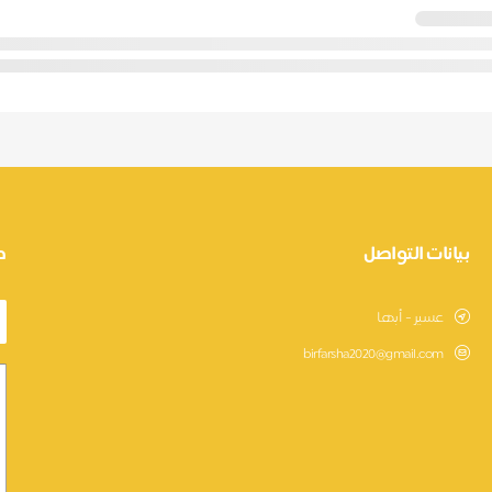
بيانات التواصل
ط
عسير - أبها
birfarsha2020@gmail.com