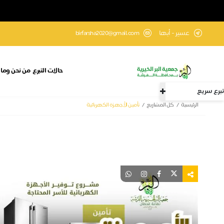
عسير - أبها
birfarsha2020@gmail.com
حالات التبرع
من نحن وما 
تبرع سريع
الرئيسية
كل المشاريع
تأمين الأجهزة الكهربائية