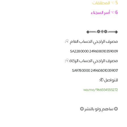
𝟝 ☜ المطلقات
𝟞 ☜ أسر السجناء
◈══•❁❈❁•══◈
مصرف الراجحي الحساب العام ☟:
SA2280000 249608010359009
مصرف الراجحي الحساب الزكاة ☟:
SA9780000 249608010359017
للتواصل ✆:
wa.me/966554555272
⏣ ساهم ولو بالنشر ⏣