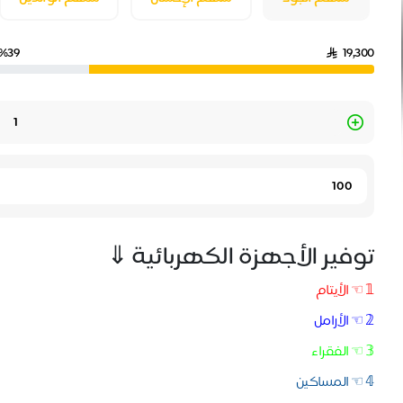
%39
19,300
Quantity
توفير الأجهزة الكهربائية ⇓
𝟙 ☜ الأيتام
𝟚 ☜ الأرامل
𝟛 ☜ الفقراء
𝟜 ☜ المساكين