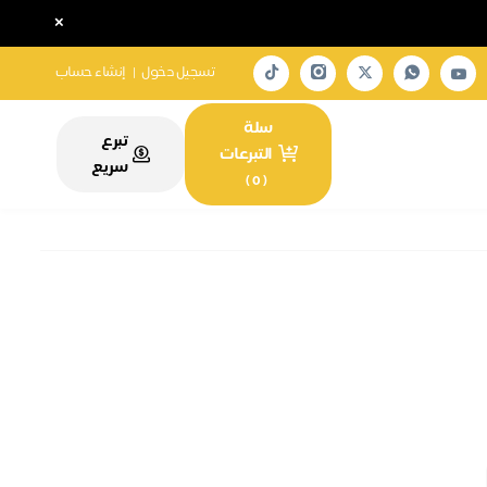
×
تسجيل دخول
|
إنشاء حساب
سلة
تبرع
التبرعات
سريع
)
0
(