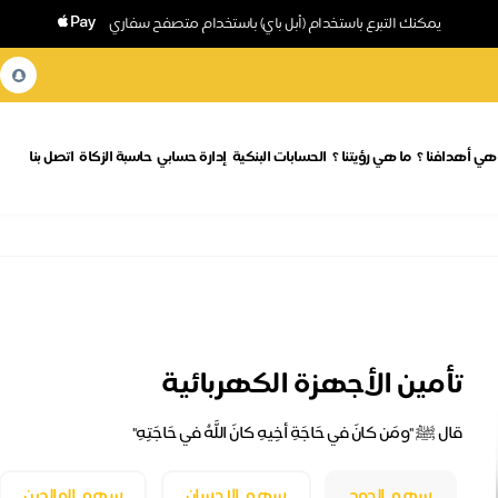
يمكنك التبرع باستخدام (أبل باي) باستخدام متصفح سفاري
هي أهدافنا ؟
ما هي رؤيتنا ؟
الحسابات البنكية
إدارة حسابي
حاسبة الزكاة
اتصل بنا
تأمين الأجهزة الكهربائية
قال ﷺ "ومَن كانَ في حَاجَةِ أخِيهِ كانَ اللَّهُ في حَاجَتِهِ"
سهم الجود
سهم الإحسان
سهم الوالدين