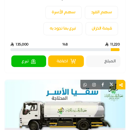
سهم الفرد
سهم الأسرة
قيمة الخزان
تبرع بما تجود به
135,000
%8
11,220
اضافة
تبرع