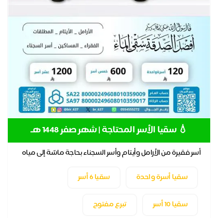
💧 سقيا الأسر المحتاجة | شهر صفر 1448 هـ
أسر فقيرة من الأرامل وأيتام وأسر السجناء بحاجة ماسّة إلى مياه
نقية صالحة للشرب💧👩‍👩‍👧‍👧
سقيا أسرة واحدة
سقيا 6 أسر
سقيا 10 أسر
تبرع مفتوح