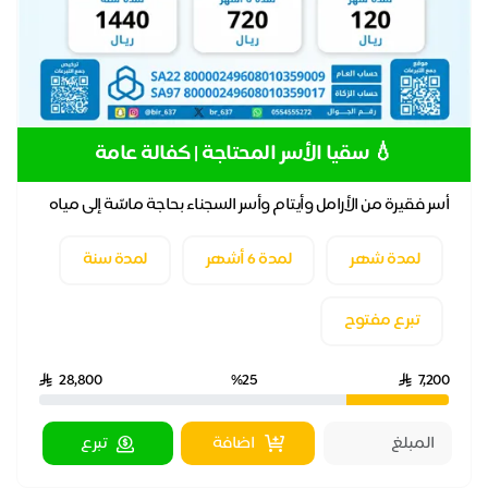
💧 سقيا الأسر المحتاجة | كفالة عامة
أسر فقيرة من الأرامل وأيتام وأسر السجناء بحاجة ماسّة إلى مياه
نقية صالحة للشرب💧👩‍👩‍👧‍👧
لمدة شهر
لمدة 6 أشهر
لمدة سنة
تبرع مفتوح
28,800
%25
7,200
اضافة
تبرع