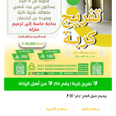
🔰 تفريج كربة | رقم 210 🔰 من أهل الزكاة
ترميم منزل العم "جابر" 👴🏼
سهم الفرد
سهم الأسرة