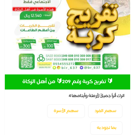
🔰 تفريج كربة رقم 209🔰 من أهل الزكاة
اترك أثراً جميلاً لأرملة وأيتامها 4
سهم الفرد
سهم الأسرة
بما تجود به