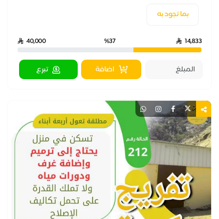
بما تجود به
40,000
%37
14,833
اضافة
تبرع