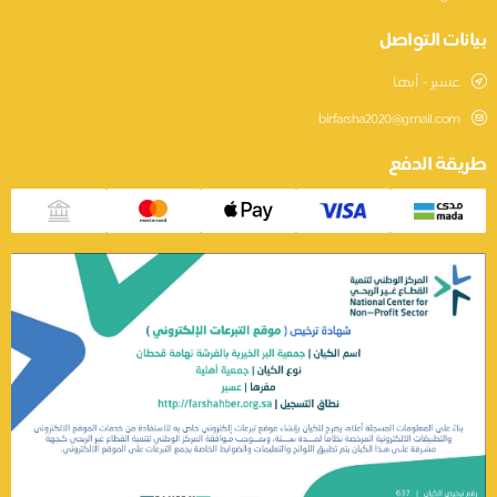
نات التواصل
عسير - أبها
birfarsha2020@gmail.com
يقة الدفع