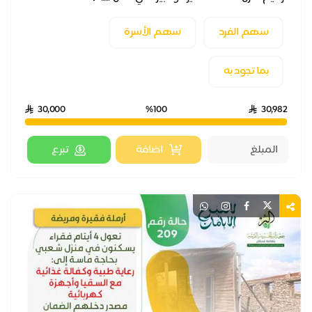
سهم الفرد
سهم الأسرة
بما تجود به
30,000
%100
30,982
اضافة
تبرع