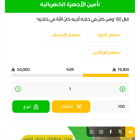
تأمين الأجهزة الكهربائية
قال ﷺ "ومَن كانَ في حَاجَةِ أخِيهِ كانَ اللَّهُ في حَاجَتِهِ"
سهم الجود
سهم الإحسان
سهم الوالدين
50,000
%39
19,300
Quantity
اضافة
تبرع