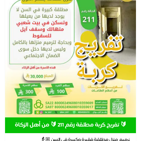
🔰 تفريج كربة مطلقة رقم 211 🔰 من أهل الزكاة
ترميم منزل مطلقة فقيرة وكبيرة في السن 👵🏼