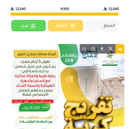
12,540
%100
12,540
اضافة
تبرع