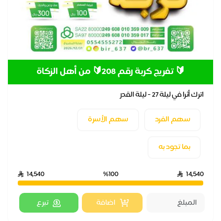
🔰 تفريج كربة رقم 208🔰 من أهل الزكاة
اترك أثرا في ليلة 27 - ليلة القدر
سهم الفرد
سهم الأسرة
بما تجود به
14,540
%100
14,540
اضافة
تبرع