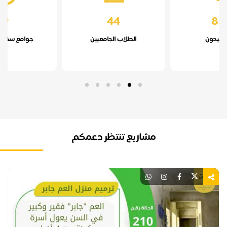
9
44
ون
الطلاب الجامعيين
جوامع سقيا المص
مشاريع تنتظر دعمكم