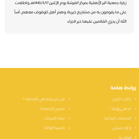
زيارة جمعية البر الأهلية بمركز الفرشة يوم الاثنين 1443/3/17هـ واطلعت
على ما يقومون به من مشاريع خيرية، وهم أهل للوقوف معهم، أسأ
الله أن يجزي القائمين عليها خير الجزاء
ابط هامة
الات التبرع
من نحن وما هي أهدافنا ؟
ا هي رؤيتنا ؟
تصريح الجمعية
لحسابات البنكية
سلة التبرعات
دارة حسابي
حاسبة الزكاة
تصل بنا