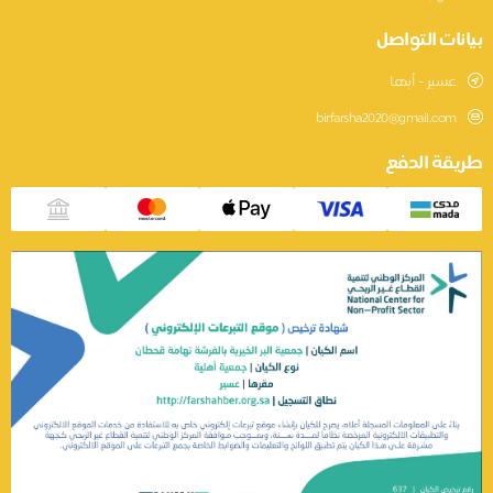
نات التواصل
عسير - أبها
birfarsha2020@gmail.com
يقة الدفع