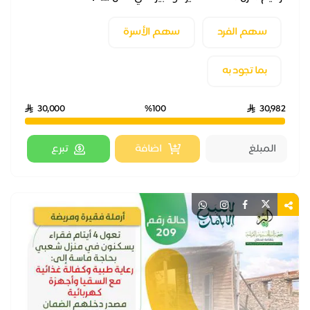
سهم الفرد
سهم الأسرة
بما تجود به
30,000
%100
30,982
اضافة
تبرع