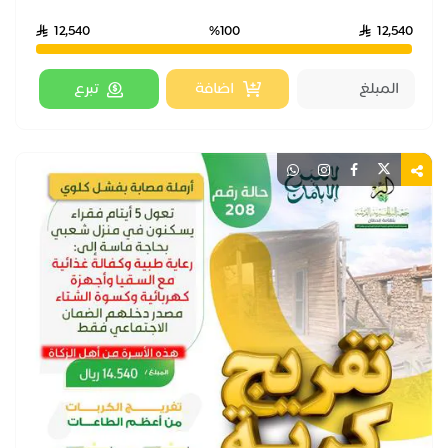
12,540
%100
12,540
اضافة
تبرع