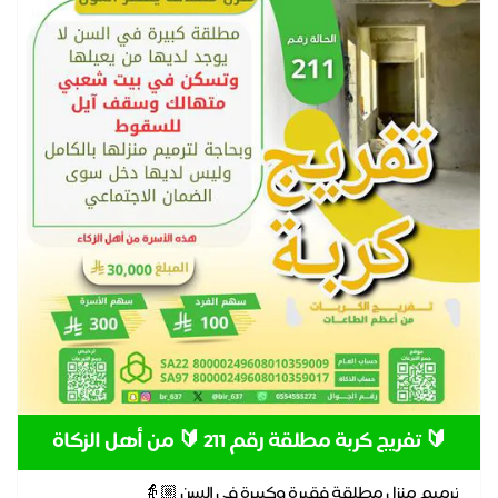
🔰 تفريج كربة مطلقة رقم 211 🔰 من أهل الزكاة
ترميم منزل مطلقة فقيرة وكبيرة في السن 👵🏼