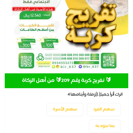
🔰 تفريج كربة رقم 209🔰 من أهل الزكاة
اترك أثراً جميلاً لأرملة وأيتامها 4
سهم الفرد
سهم الأسرة
بما تجود به