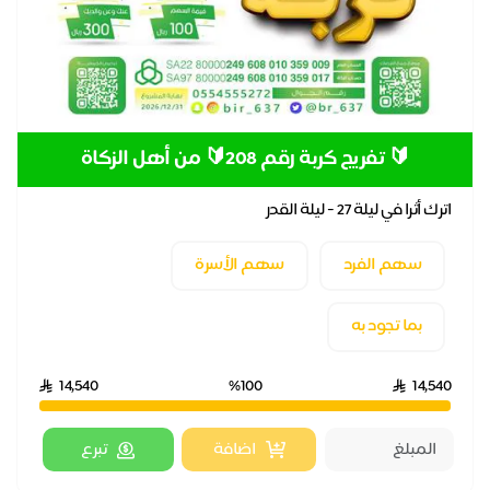
🔰 تفريج كربة رقم 208🔰 من أهل الزكاة
اترك أثرا في ليلة 27 - ليلة القدر
سهم الفرد
سهم الأسرة
بما تجود به
14,540
%100
14,540
اضافة
تبرع