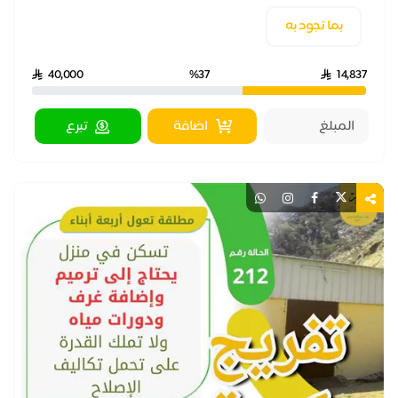
بما تجود به
40,000
%37
14,837
اضافة
تبرع