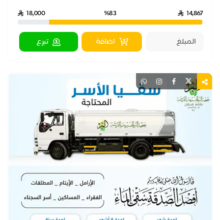
18,000
%83
14,867
اضافة
تبرع