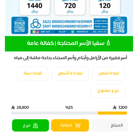
💧 سقيا الأسر المحتاجة | كفالة عامة
أسر فقيرة من الأرامل وأيتام وأسر السجناء بحاجة ماسّة إلى مياه
نقية صالحة للشرب💧👩‍👩‍👧‍👧
لمدة شهر
لمدة 6 أشهر
لمدة سنة
تبرع مفتوح
28,800
%25
7,200
اضافة
تبرع