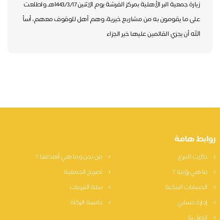
زيارة جمعية البر الأهلية بمركز الفرشة يوم الاثنين 1443/3/17هـ واطلعت
على ما يقومون به من مشاريع خيرية، وهم أهل للوقوف معهم، أسأ
الله أن يجزي القائمين عليها خير الجزاء
ابط هامة
الات التبرع
من نحن وما هي أهدافنا ؟
ا هي رؤيتنا ؟
تصريح الجمعية
لحسابات البنكية
سلة التبرعات
دارة حسابي
حاسبة الزكاة
تصل بنا