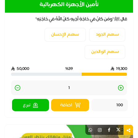
تأمين الأجهزة الكهربائية
قال ﷺ "ومَن كانَ في حَاجَةِ أخِيهِ كانَ اللَّهُ في حَاجَتِهِ"
سهم الجود
سهم الإحسان
سهم الوالدين
50,000
%39
19,300
Quantity
اضافة
تبرع