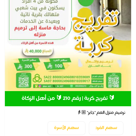
🔰 تفريج كربة | رقم 210 🔰 من أهل الزكاة
ترميم منزل العم "جابر" 👴🏼
سهم الفرد
سهم الأسرة