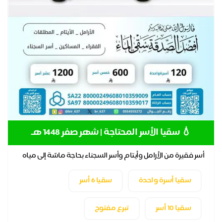
💧 سقيا الأسر المحتاجة | شهر صفر 1448 هـ
أسر فقيرة من الأرامل وأيتام وأسر السجناء بحاجة ماسّة إلى مياه
نقية صالحة للشرب💧👩‍👩‍👧‍👧
سقيا أسرة واحدة
سقيا 6 أسر
سقيا 10 أسر
تبرع مفتوح