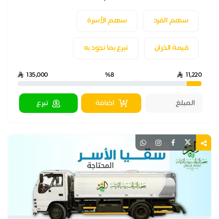
سهم الفرد
سهم الأسرة
قيمة الخزان
تبرع بما تجود به
135,000
%8
11,220
اضافة
تبرع